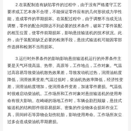
2.在装配制造有缺陷零件的过程中，由于没有严格遵守工艺
要求或工艺本身不合理，不能保证零件应有的几何形状或力学性
能，造成零件的早期损坏。在装配过程中，由于调整不当或无法
调整，零件的配合间隙达不到必要的技术条件，破坏了零件装配
的相互位置，使零件前期损坏，影响悬挂输送机的技术状况。此
外，由于装配前缺乏必要的检测手段，悬挂式输送机可能因零部
件选择和检测不当而损坏。
3.运行时外界条件的影响影响悬挂输送机运行的外界条件主
要是天气环境高温、热带、高原等，工作地点，工作对象。气温
过高容易导致柴油机散热效果差，导致发动机过热，润滑油粘度
降低，润滑效果变差;气温过低时，柴油机热效率降低，经济性变
差，润滑油粘度增加，使润滑条件变差，加速零件磨损。气温低
时很难启动柴油机。工作场所和工作对象对悬挂输送机的使用寿
命有很大影响。在崎岖的场地工作时，车辆会剧烈颠簸，悬挂式
输送机的结构部件很容易损坏。密集的作业物体会损坏作业工
具，田间碎石等异物会划伤轮胎，影响使用寿命。工作场所灰尘
过多会造成柴油机早期磨损。