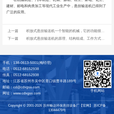
建材、邮电和肉类加工等现代工业生产中，悬挂输送机已得到了
广泛的应用。
上一篇
积放式悬挂输送机一个智能的机械，它的功能很多，可以预测生产过程中的问题
下一篇
积放式悬挂输送机的原理、结构组成、工作方式以及维护方法
手机：138-0613-5001(梅经理)
电话：0512-68152938
传真：0512-68152938
地址：江苏省苏州市吴中区胥口镇曹丰路189号
邮箱：cd@cdxgss.com
手机网站
网址：www.cdxgss.com
Copyright © 2001-2026 苏州畅达环保悬挂设备厂【官网】
苏ICP备
13044479号