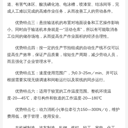
道、有害气体区、酸洗磷化池、电泳槽，喷漆室、结冻间等，完
成人工难以完成的高难作业任务，从而改善工人的劳动条件。
优势特点三：悬挂输送机的布置对地面设备和工艺操作影响
小。同时由于输送机本身就是一“活动仓库”，所以有可能取消各
工位间的储存场地，从而提高生产作业面积的经济合理性。
优势特点四：按一定的生产节拍组成的自动生产线不仅可以
提高生产效率，保证产品质量，缩短生产周期，减少劳动人员，
而且强化了企业管理水平。
优势特点五：速度使用范围广，为0.3~25m／min。并可以
根据需要实现无级调速和间歇运行以及双线的同步运行。
优势特点六：适用于较宽的工作温度范围。整机环境温
度-20—45℃，牵引构件和轨道的工作温度-20—180℃
优势特点七：动力消耗小(单位牵引力150—300N／t)，维护
费用低，便于管理，使用安全。
在机械制造、汽车制造、轧钢、炼铝、轻工、家电、化工、