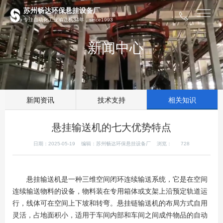
苏州畅达环保悬挂设备厂
专注自动化工业输送机34年，since1993
新闻中心
新闻资讯
技术支持
相关知识
悬挂输送机的七大优势特点
日期：2025-05-19 编辑：苏州畅达环保悬挂设备厂 浏览：
728
悬挂输送机是一种三维空间闭环连续输送系统，它是在空间
连续输送物料的设备，物料装在专用箱体或支架上沿预定轨道运
行，线体可在空间上下坡和转弯。悬挂链输送机的布局方式自用
灵活，占地面积小，适用于车间内部和车间之间成件物品的自动