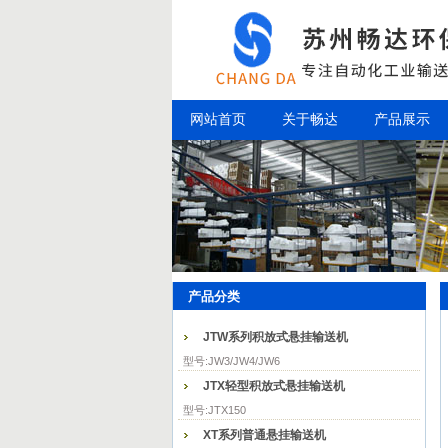
网站首页
关于畅达
产品展示
产品分类
JTW系列积放式悬挂输送机
型号:JW3/JW4/JW6
JTX轻型积放式悬挂输送机
型号:JTX150
XT系列普通悬挂输送机