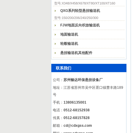
型号:X348/X458/X678/XT80/XT100/XT160
QXG系列轻型悬挂输送机
型号:150/200/206/240/250/300
FJW地面反向积放输送机
地面输送机
轮毂输送机
悬挂输送机其他配件
联系我们
公司：
苏州畅达环保悬挂设备厂
地址：江苏省苏州市吴中区胥口镇曹丰路189
号
手机：
13806135001
电话：
0512-68152938
传真：
0512-68157828
邮箱：
cd@cdxgss.com