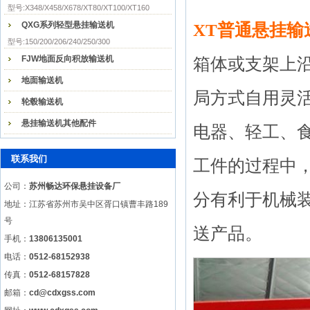
型号:X348/X458/X678/XT80/XT100/XT160
QXG系列轻型悬挂输送机
XT普通悬挂输
型号:150/200/206/240/250/300
FJW地面反向积放输送机
箱体或支架上
地面输送机
局方式自用灵
轮毂输送机
悬挂输送机其他配件
电器、轻工、
联系我们
工件的过程中
公司：
苏州畅达环保悬挂设备厂
分有利于机械
地址：江苏省苏州市吴中区胥口镇曹丰路189
号
送产品。
手机：
13806135001
电话：
0512-68152938
传真：
0512-68157828
邮箱：
cd@cdxgss.com