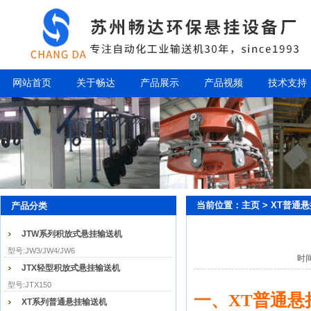
网站首页
关于畅达
产品展示
产品视频
技术支持
当前位置：
主页
>
XT普通
产品分类
JTW系列积放式悬挂输送机
型号:JW3/JW4/JW6
时间
JTX轻型积放式悬挂输送机
型号:JTX150
一、
XT普通悬
XT系列普通悬挂输送机