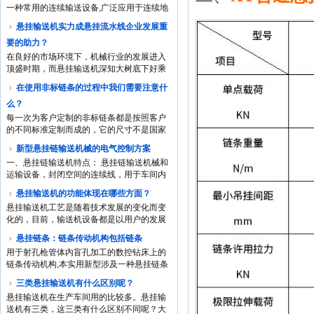
一种常用的连续输送设备,广泛应用于连续地
在厂内输送各种成件物品和装在容器或包内
悬挂输送机实力成悬挂流水线企业发展重
的散装物料,也可在各个工业部门的...
要的助力？
在良好的市场环境下，机械行业的发展进入
顶盛时期，而悬挂输送机深知大树底下好乘
凉的道理，不断引入高新技术，并尽自身大
在使用非标链条的过程中我们需要注意什
的努力去弥补不足，以更好的姿态是面对
么？
任...
每一次为客户定制的非标链条都是按照客户
的不同标准定制而成的，它的尺寸不是国家
尺寸定义的尺寸，但是材质方面大家尽可以
新型悬挂链输送机械的电气控制方案
放心，和国标链条的质量都是一样的，今
一、悬挂链输送机特点： 悬挂链输送机械和
天...
运输设备，封闭空间的连续线，用于车间内
部或各个车间之间的工件流水输送，过车嗯
悬挂输送机的功能体现在哪些方面？
在水路运输中，可以对工件进行各种工...
悬挂输送机工艺是随着技术发展的变化而变
化的，目前，输送机设备都是以用户的发展
方向为下游产业链服务的。大容量、高速
悬挂链条：链条传动机构包括链条
度、连续化以及自动化机械产品设计组合式
用于射孔枪管体内盲孔加工的数控钻床上的
模...
链条传动机构,本实用新型涉及一种悬挂链条
传动机构,以解决射孔枪管体内盲孔加工的数
三类悬挂输送机有什么区别呢？
控钻床上的刀头与主链轮之间的距离较...
悬挂输送机在生产车间用的比较多。悬挂输
送机有三类，这三类有什么区别不同呢？大