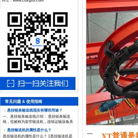
网址：
www.cdxgss.com
常见问题 & 使用指南
悬挂链条输送线现实有哪些用途？
一、悬挂链条输送线介绍： 悬挂链条输送
线，也被称为架空输送机，连续运输设备具
有空间封闭的电路中，内或各车间的店铺之
悬挂输送机的属性是什么？
间，工件搬送物品的连续流动，过车嗯在
二、
XT普通悬
悬挂输送机的属性是什么？ 1悬挂输送机是
水...