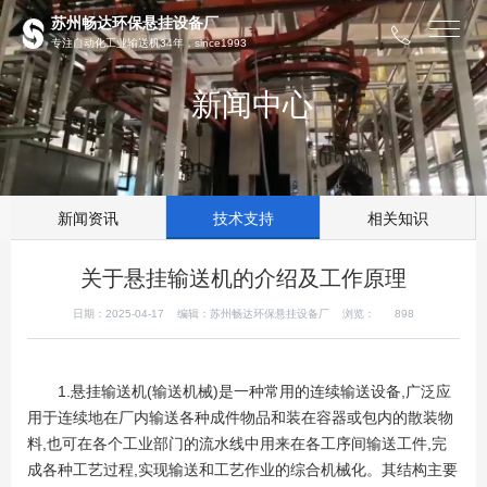
苏州畅达环保悬挂设备厂
专注自动化工业输送机34年，since1993
新闻中心
新闻资讯
技术支持
相关知识
关于悬挂输送机的介绍及工作原理
日期：2025-04-17 编辑：苏州畅达环保悬挂设备厂 浏览：
898
1.悬挂输送机(输送机械)是一种常用的连续输送设备,广泛应
用于连续地在厂内输送各种成件物品和装在容器或包内的散装物
料,也可在各个工业部门的流水线中用来在各工序间输送工件,完
成各种工艺过程,实现输送和工艺作业的综合机械化。其结构主要